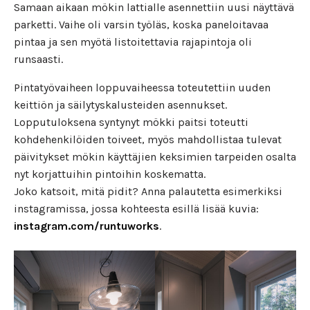
Samaan aikaan mökin lattialle asennettiin uusi näyttävä
parketti. Vaihe oli varsin työläs, koska paneloitavaa
pintaa ja sen myötä listoitettavia rajapintoja oli
runsaasti.
Pintatyövaiheen loppuvaiheessa toteutettiin uuden
keittiön ja säilytyskalusteiden asennukset.
Lopputuloksena syntynyt mökki paitsi toteutti
kohdehenkilöiden toiveet, myös mahdollistaa tulevat
päivitykset mökin käyttäjien keksimien tarpeiden osalta
nyt korjattuihin pintoihin koskematta.
Joko katsoit, mitä pidit? Anna palautetta esimerkiksi
instagramissa, jossa kohteesta esillä lisää kuvia:
instagram.com/runtuworks
.