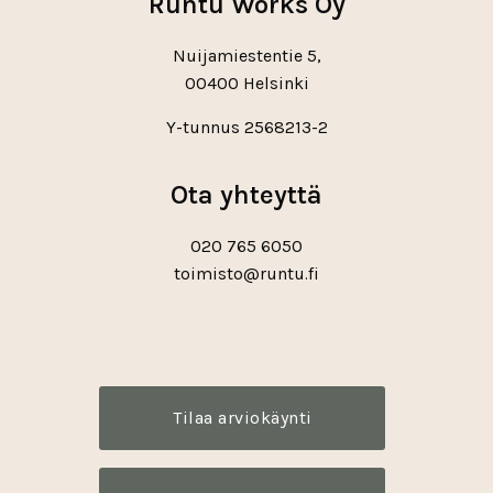
Runtu Works Oy
Nuijamiestentie 5,
00400 Helsinki
Y-tunnus 2568213-2
Ota yhteyttä
020 765 6050
toimisto@runtu.fi
Instagram
Facebook
X
Tilaa arviokäynti