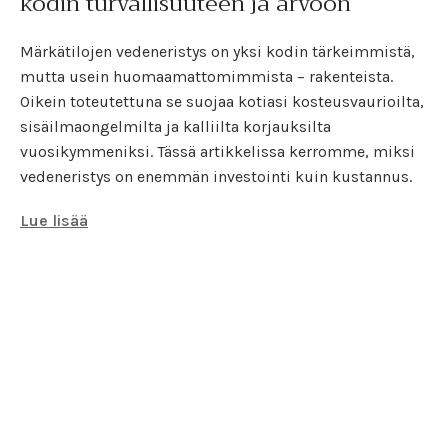
kodin turvallisuuteen ja arvoon
Märkätilojen vedeneristys on yksi kodin tärkeimmistä,
mutta usein huomaamattomimmista – rakenteista.
Oikein toteutettuna se suojaa kotiasi kosteusvaurioilta,
sisäilmaongelmilta ja kalliilta korjauksilta
vuosikymmeniksi. Tässä artikkelissa kerromme, miksi
vedeneristys on enemmän investointi kuin kustannus.
Lue lisää