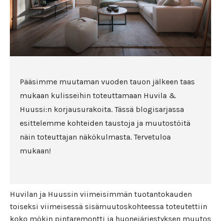
Pääsimme muutaman vuoden tauon jälkeen taas
mukaan kulisseihin toteuttamaan Huvila &
Huussi:n korjausurakoita. Tässä blogisarjassa
esittelemme kohteiden taustoja ja muutostöitä
näin toteuttajan näkökulmasta. Tervetuloa
mukaan!
Huvilan ja Huussin viimeisimmän tuotantokauden
toiseksi viimeisessä sisämuutoskohteessa toteutettiin
koko mökin pintaremontti ja huonejärjestyksen muutos