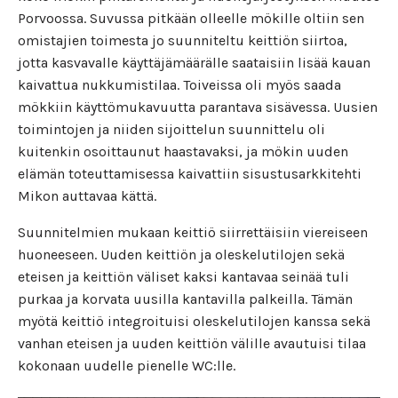
Porvoossa. Suvussa pitkään olleelle mökille oltiin sen
omistajien toimesta jo suunniteltu keittiön siirtoa,
jotta kasvavalle käyttäjämäärälle saataisiin lisää kauan
kaivattua nukkumistilaa. Toiveissa oli myös saada
mökkiin käyttömukavuutta parantava sisävessa. Uusien
toimintojen ja niiden sijoittelun suunnittelu oli
kuitenkin osoittaunut haastavaksi, ja mökin uuden
elämän toteuttamisessa kaivattiin sisustusarkkitehti
Mikon auttavaa kättä.
Suunnitelmien mukaan keittiö siirrettäisiin viereiseen
huoneeseen. Uuden keittiön ja oleskelutilojen sekä
eteisen ja keittiön väliset kaksi kantavaa seinää tuli
purkaa ja korvata uusilla kantavilla palkeilla. Tämän
myötä keittiö integroituisi oleskelutilojen kanssa sekä
vanhan eteisen ja uuden keittiön välille avautuisi tilaa
kokonaan uudelle pienelle WC:lle.