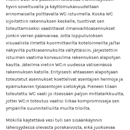
hyvin soveltuvalla ja käyttömukavuudeltaan
erinomaisella polttavalla WC-istuimella. Koska WC
sijoitettiin rakennuksen keskelle, tuottivat sen
toteuttamiseksi vaadittavat ilmanvaihtoasennukset
jonkin verran päänvaivaa. Jotta lopputuloksen
visuaalista ilmettä kuormittavilta koteloinneilta ja/tai
näkyviltä putkiasennuksilta vältyttäisiin, järjestettiin
istuimen vaatima korvausilma rakennuksen alapohjan
kautta. Jäteilma vietiin WC:n uudessa väliseinässä
rakennuksen katolle. Erityisesti ahtaaseen alapohjaan
toteutetut asennukset koettelivat asentajien hermoja ja
epämukavien työasentojen sietokykyä. Pieneen tilaan
toteutettu WC vaati jo itsessään paljon mittatarkkuutta,
jottei WC:n toteutus vaatisi liikaa kompromisseja sen
ympärille suunnitelluilta muilta tiloilta.
Mökillä käytettävä vesi tuli sen sisäänkäynnin
läheisyydessä olevasta porakaivosta, eikä juoksevaa