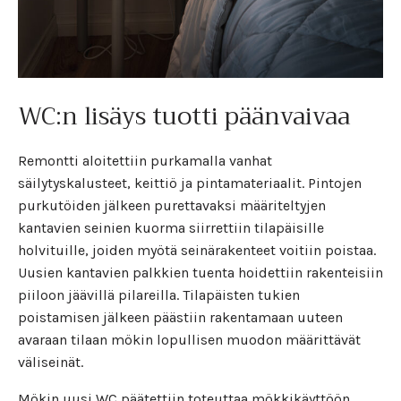
WC:n lisäys tuotti päänvaivaa
Remontti aloitettiin purkamalla vanhat
säilytyskalusteet, keittiö ja pintamateriaalit. Pintojen
purkutöiden jälkeen purettavaksi määriteltyjen
kantavien seinien kuorma siirrettiin tilapäisille
holvituille, joiden myötä seinärakenteet voitiin poistaa.
Uusien kantavien palkkien tuenta hoidettiin rakenteisiin
piiloon jäävillä pilareilla. Tilapäisten tukien
poistamisen jälkeen päästiin rakentamaan uuteen
avaraan tilaan mökin lopullisen muodon määrittävät
väliseinät.
Mökin uusi WC päätettiin toteuttaa mökkikäyttöön