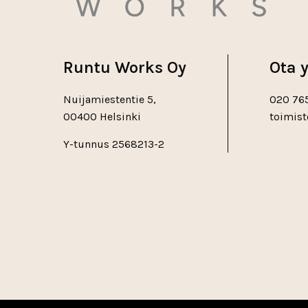
Runtu Works Oy
Ota 
Nuijamiestentie 5,
020 76
00400 Helsinki
toimist
Inst
Face
X
Y-tunnus 2568213-2