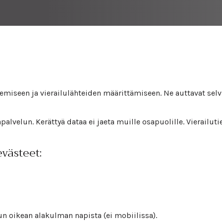
kemiseen ja vierailulähteiden määrittämiseen. Ne auttavat sel
lvelun. Kerättyä dataa ei jaeta muille osapuolille. Vierailutie
evästeet:
 oikean alakulman napista (ei mobiilissa).