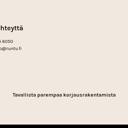
yhteyttä
5 6050
o@runtu.fi
agram
book
Tavallista parempaa korjausrakentamista