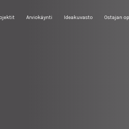
ojektit
Arviokäynti
Ideakuvasto
Ostajan o