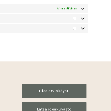
Aina aktiivinen
Tilastot
Markkinointi
Tilaa arviokäynti
Lataa ideakuvasto