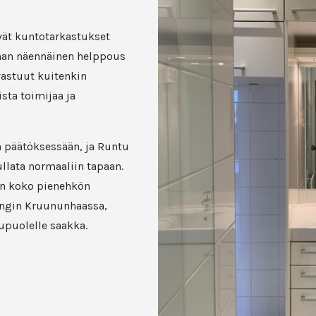
vät kuntotarkastukset
nan näennäinen helppous
 vastuut kuitenkin
sta toimijaa ja
n päätöksessään, ja Runtu
ullata normaaliin tapaan.
en koko pienehkön
ingin Kruununhaassa,
upuolelle saakka.