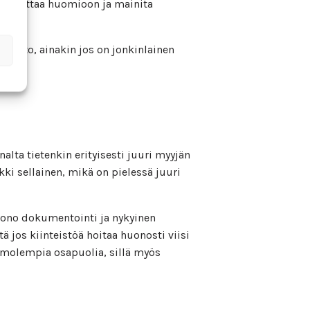
osaa ottaa huomioon ja mainita
toehto, ainakin jos on jonkinlainen
alta tietenkin erityisesti juuri myyjän
kki sellainen, mikä on pielessä juuri
uono dokumentointi ja nykyinen
 jos kiinteistöä hoitaa huonosti viisi
en molempia osapuolia, sillä myös