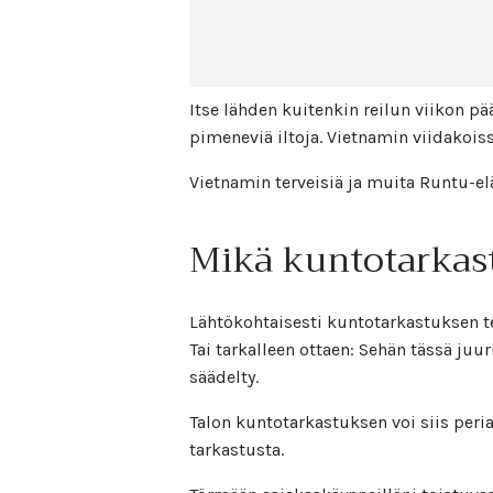
Itse lähden kuitenkin reilun viikon p
pimeneviä iltoja. Vietnamin viidakoiss
Vietnamin terveisiä ja muita Runtu-e
Mikä kuntotarkas
Lähtökohtaisesti kuntotarkastuksen tee
Tai tarkalleen ottaen: Sehän tässä juu
säädelty.
Talon kuntotarkastuksen voi siis per
tarkastusta.