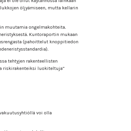
aja ei ole ollut käytännössä lainkaan
n lukkojen öljyämiseen, mutta kellarin
asin muutamia ongelmakohteita.
eneristyksestä. Kuntoraportin mukaan
stysrengasta (pahoittelut knoppitiedon
vedeneristysstandardia).
sa tehtyjen rakenteellisten
 riskirakenteiksi luokiteltuja”
 vakuutusyhtiöllä voi olla