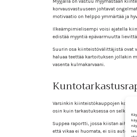
Myyjällä on vastuu myymästään kiinte
korvausvastuuseen johtavat ongelmat. 
motivaatio on helppo ymmärtää ja hyv
Ilkeämpimielisempi voisi ajatella kiin
edistää myyntiä epävarmuutta lievittäm
Suurin osa kiinteistövälittäjistä ovat
haluaa teettää kartoituksen jollakin m
vasenta kulmakarvaani.
Kuntotarkastusrap
Varsinkin kiinteistökauppojen kohdalla
osin kuin tarkastuksessa on selkeäst
Käy
kä
Suppea raportti, jossa kiistan aiheena
näy
että vikaa ei huomata, ei siis automaatt
tek
yks