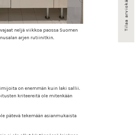
Tilaa arviokäynti
n vajaat neljä viikkoa paossa Suomen
usalan arjen rutiinitkin.
imijoita on enemmän kuin laki sallii.
oitusten kriteereitä ole mitenkään
i ole pätevä tekemään asianmukaista