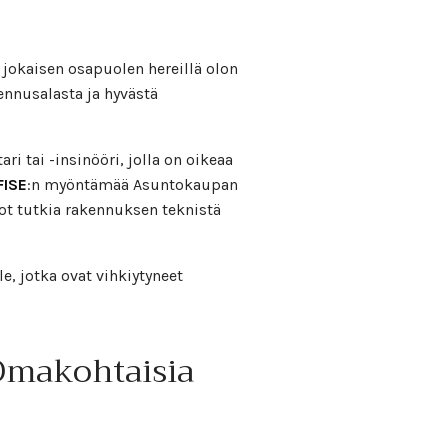
jokaisen osapuolen hereillä olon
kennusalasta ja hyvästä
i tai -insinööri, jolla on oikeaa
FISE
:n myöntämää Asuntokaupan
iedot tutkia rakennuksen teknistä
e, jotka ovat vihkiytyneet
 Omakohtaisia