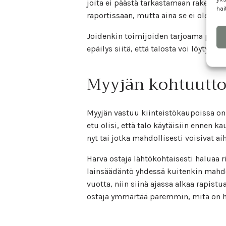
joita ei päästä tarkastamaan rakentei
hai
raportissaan, mutta aina se ei ole mah
Joidenkin toimijoiden tarjoama piilov
epäilys siitä, että talosta voi löytyä j
Myyjän kohtuutto
Myyjän vastuu kiinteistökaupoissa on p
etu olisi, että talo käytäisiin ennen 
nyt tai jotka mahdollisesti voisivat
Harva ostaja lähtökohtaisesti haluaa
lainsäädäntö yhdessä kuitenkin mahdoll
vuotta, niin siinä ajassa alkaa rapist
ostaja ymmärtää paremmin, mitä on ha