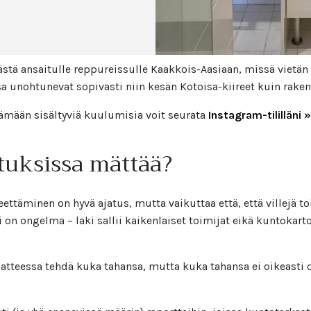
äästä ansaitulle reppureissulle Kaakkois-Aasiaan, missä vietä
a unohtunevat sopivasti niin kesän Kotoisa-kiireet kuin rakenn
lämään sisältyviä kuulumisia voit seurata
Instagram-tililläni »
tuksissa mättää?
ttäminen on hyvä ajatus, mutta vaikuttaa että, että villejä to
ri on ongelma – laki sallii kaikenlaiset toimijat eikä kuntokart
iaatteessa tehdä kuka tahansa, mutta kuka tahansa ei oikeast