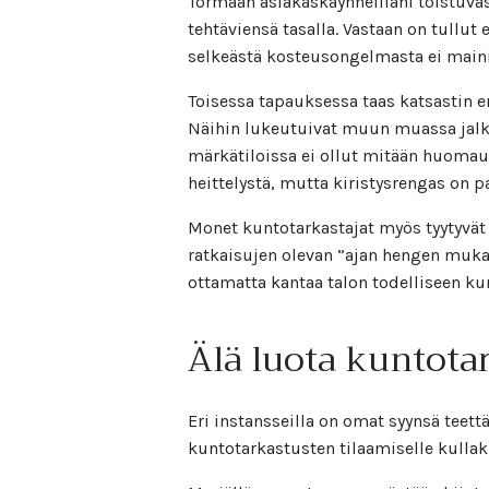
Törmään asiakaskäynneilläni toistuvast
tehtäviensä tasalla. Vastaan on tullut
selkeästä kosteusongelmasta ei maini
Toisessa tapauksessa taas katsastin 
Näihin lukeutuivat muun muassa jalka
märkätiloissa ei ollut mitään huomaute
heittelystä, mutta kiristysrengas on p
Monet kuntotarkastajat myös tyytyvät 
ratkaisujen olevan ”ajan hengen mukai
ottamatta kantaa talon todelliseen ku
Älä luota kuntotar
Eri instansseilla on omat syynsä teettä
kuntotarkastusten tilaamiselle kullak