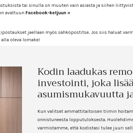
uksista tai sinulla on muuten vain asiasta ja siihen liittyvist
ten avattuun
Facebook-ketjuun »
postaukset jaellaan myös sähköpostitse. Jos siis haluat varm
 alla oleva lomake!
Kodin laadukas remo
investointi, joka lisä
asumismukavuutta ja
Kun valitset ammattitaitoisen tiimin hoitam
onnistuneesta lopputuloksesta. Huolehdimme
varmistamme, että kodistasi tulee juuri sell