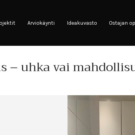
ojektit
Arviokäynti
Ideakuvasto
Ostajan o
s – uhka vai mahdollis