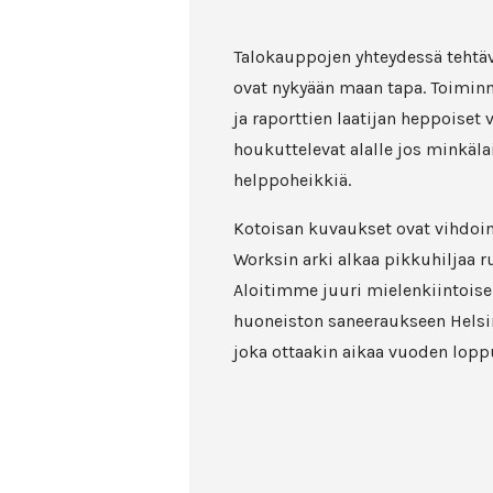
Talokauppojen yhteydessä tehtä
ovat nykyään maan tapa. Toimin
ja raporttien laatijan heppoiset
houkuttelevat alalle jos minkälai
helppoheikkiä.
Kotoisan kuvaukset ovat vihdoi
Worksin arki alkaa pikkuhiljaa r
Aloitimme juuri mielenkiintois
huoneiston saneeraukseen Hels
joka ottaakin aikaa vuoden lopp