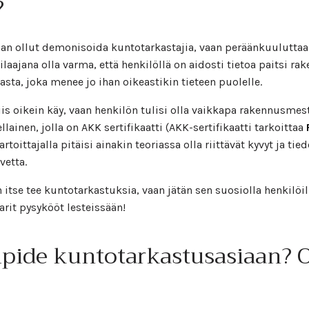
?
an ollut demonisoida kuntotarkastajia, vaan peräänkuuluttaa 
tilaajana olla varma, että henkilöllä on aidosti tietoa paitsi ra
sta, joka menee jo ihan oikeastikin tieteen puolelle.
s oikein käy, vaan henkilön tulisi olla vaikkapa rakennusmestar
ainen, jolla on AKK sertifikaatti (AKK-sertifikaatti tarkoittaa
rtoittajalla pitäisi ainakin teoriassa olla riittävät kyvyt ja t
vetta.
 itse tee kuntotarkastuksia, vaan jätän sen suosiolla henkilöill
it pysykööt lesteissään!
ipide kuntotarkastusasiaan?