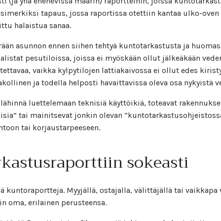
i (ja yhä enenevissä määrin) raportteihin, joissa kuntotarkast
 esimerkiksi tapaus, jossa raportissa otettiin kantaa ulko-ove
ttu halaistua sanaa.
erään asunnon ennen siihen tehtyä kuntotarkastusta ja huom
listat pesutiloissa, joissa ei myöskään ollut jälkeäkään ved
ttavaa, vaikka kylpytilojen lattiakaivossa ei ollut edes kiri
akollinen ja todella helposti havaittavissa oleva osa nykyistä 
lähinnä luettelemaan teknisiä käyttöikiä, toteavat rakennukses
sia” tai mainitsevat jonkin olevan ”kuntotarkastusohjeistossa
ntoon tai korjaustarpeeseen.
kastusraporttiin sokeasti
ä kuntoraportteja. Myyjällä, ostajalla, välittäjällä tai vaikkapa
in oma, erilainen perusteensa.