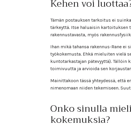
Kehen voi luottaa
Tämän postauksen tarkoitus ei suinka
tärkeyttä. Itse haluaisin kartoituksen 
rakennustavasta, myös rakennusfysiika
Ihan mikä tahansa rakennus-Rane ei sii
työkokemusta. Ehkä mieluiten vielä sell
kuntotarkastajan pätevyyttä). Tällöin ka
toimivuutta ja arvioida sen korjaustar
Mainittakoon tässä yhteydessä, että en
nimenomaan niiden tekemiseen. Suutar
Onko sinulla miel
kokemuksia?