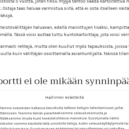
istöstä 5 vuotta, joten fiksu myyjä tahtoo saada kartoitett
Ostaja taas haluaa varmistua siitä, että ei osta itselleen nä
äksyä.
teistövälittäjän haluavan, edellä mainittujen lisäksi, kampittaa
ällä. Tässä voisi auttaa tuttu kuntokartoittaja, jota voisi ve
 varmasti rehtejä, mutta olen kuullut myös tapauksista, joissa v
uulla kuin välittäjän osoittamalla asiantuntijalla. Näissä tila
ortti ei ole mikään synninpä
 on hyvä muistaa, että kuntotarkastusraportista on juridisesti 
Hallinnoi evästeitä
i todettu jonkin ongelman olemassaolo tai sen puuttuminen.
tämme evästeiden kaltaisia tekniikoita laitteen tietojen tallentamiseen ja/tai
yttämiseen. Teemme tämän parantaaksemme selauskokemusta ja
 olevaan asiaan ei ole otettu lainkaan kantaa, on riitatilantees
ttääksemme (muita kuin) henkilökohtaisia mainoksia. Suostumalla näihin
isesti tarkoita, ettei sitä ole. Piilevät viat rakennuksissa ovat 
niikoihin voimme käsitellä tällä sivustolla tietoja, kuten selauskäyttäytymistä tai
ilöllisiä tunnuksia. Suostumuksen epääminen tai peruuttaminen voi vaikuttaa