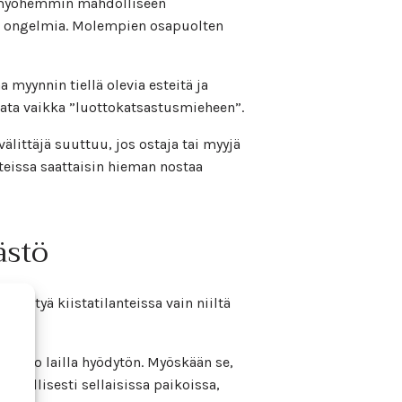
ua myöhemmin mahdolliseen
itä ongelmia. Molempien osapuolten
 myynnin tiellä olevia esteitä ja
rrata vaikka ”luottokatsastusmieheen”.
älittäjä suuttuu, jos ostaja tai myyjä
nteissa saattaisin hieman nostaa
ästö
hyötyä kiistatilanteissa vain niiltä
sa koko lailla hyödytön. Myöskään se,
tyypillisesti sellaisissa paikoissa,