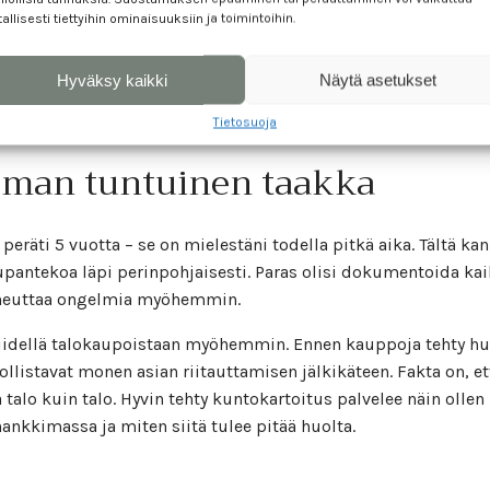
ta purkamatta. Suuren osan näistäkin pätevä kuntotarkastaja 
tallisesti tiettyihin ominaisuuksiin ja toimintoihin.
dollista.
irhevakuutus voi tästä syystä olla harkitsemisen arvoinen vaih
Hyväksy kaikki
Näytä asetukset
otakin sellaista mitä ei ole dokumentoitu.
Tietosuoja
man tuntuinen taakka
eräti 5 vuotta – se on mielestäni todella pitkä aika. Tältä kann
kaupantekoa läpi perinpohjaisesti. Paras olisi dokumentoida kai
 aiheuttaa ongelmia myöhemmin.
 riidellä talokaupoistaan myöhemmin. Ennen kauppoja tehty h
istavat monen asian riitauttamisen jälkikäteen. Fakta on, että
ua talo kuin talo. Hyvin tehty kuntokartoitus palvelee näin oll
nkkimassa ja miten siitä tulee pitää huolta.