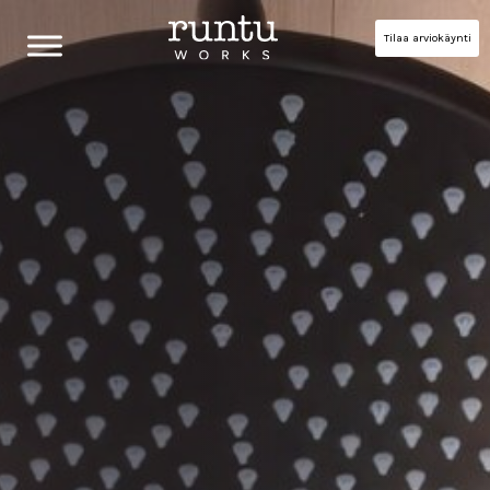
Tilaa arviokäynti