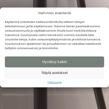
Hallinnoi evästeitä
Käytämme evästeiden kaltaisia tekniikoita laitteen tietojen
90 m², Latokartano, Espoo
tallentamiseen ja/tai käyttämiseen. Teemme tämän parantaaksemme
selauskokemusta ja näyttääksemme (muita kuin) henkilökohtaisia
mainoksia. Suostumalla näihin tekniikoihin voimme käsitellä tällä
sivustolla tietoja, kuten selauskäyttäytymistä tai yksilöllisiä tunnuksia.
Kylpyhuoneremontti
,
Saunaremontti
Suostumuksen epääminen tai peruuttaminen voi vaikuttaa haitallisesti
tiettyihin ominaisuuksiin ja toimintoihin.
Hyväksy kaikki
Näytä asetukset
Tietosuoja