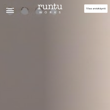
Tilaa arviokäynti