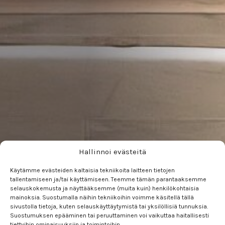
Hallinnoi evästeitä
Käytämme evästeiden kaltaisia tekniikoita laitteen tietojen
130 m², Eira, Helsinki
tallentamiseen ja/tai käyttämiseen. Teemme tämän parantaaksemme
selauskokemusta ja näyttääksemme (muita kuin) henkilökohtaisia
mainoksia. Suostumalla näihin tekniikoihin voimme käsitellä tällä
sivustolla tietoja, kuten selauskäyttäytymistä tai yksilöllisiä tunnuksia.
Huoneistoremontti
,
Keittiöremontti
,
Kylpyhuoneremontti
Suostumuksen epääminen tai peruuttaminen voi vaikuttaa haitallisesti
tiettyihin ominaisuuksiin ja toimintoihin.